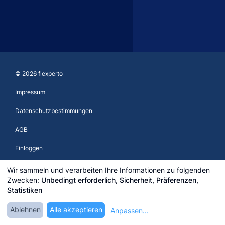
© 2026 flexperto
Impressum
Datenschutzbestimmungen
AGB
Einloggen
Registrieren
Wir sammeln und verarbeiten Ihre Informationen zu folgenden
Zwecken:
Unbedingt erforderlich, Sicherheit, Präferenzen,
Test Center
Statistiken
Cookie-Einstellungen bearbeiten
Ablehnen
Alle akzeptieren
Anpassen
...