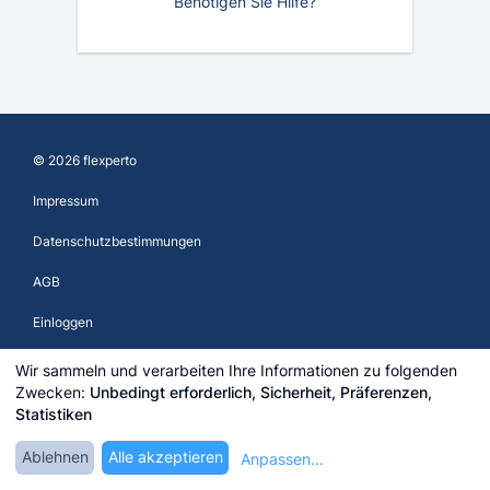
Benötigen Sie Hilfe?
© 2026 flexperto
Impressum
Datenschutzbestimmungen
AGB
Einloggen
Registrieren
Wir sammeln und verarbeiten Ihre Informationen zu folgenden
Zwecken:
Unbedingt erforderlich, Sicherheit, Präferenzen,
Test Center
Statistiken
Cookie-Einstellungen bearbeiten
Ablehnen
Alle akzeptieren
Anpassen
...